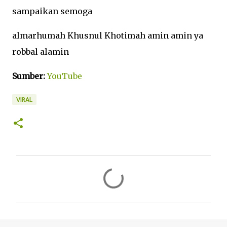
sampaikan semoga
almarhumah Khusnul Khotimah amin amin ya
robbal alamin
Sumber:
YouTube
VIRAL
K
o
m
e