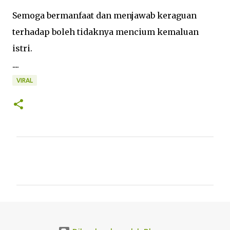
Semoga bermanfaat dan menjawab keraguan
terhadap boleh tidaknya mencium kemaluan
istri.
....
VIRAL
K
o
m
e
n
t