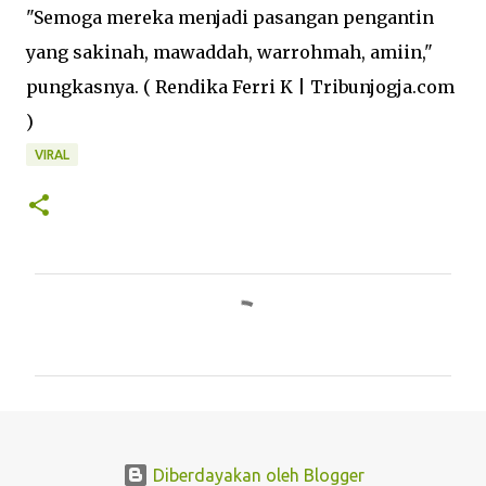
"Semoga mereka menjadi pasangan pengantin
yang sakinah, mawaddah, warrohmah, amiin,"
pungkasnya. ( Rendika Ferri K | Tribunjogja.com
)
VIRAL
K
o
m
e
n
t
Diberdayakan oleh Blogger