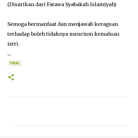
(Disarikan dari Fatawa Syabakah Islamiyah)
Semoga bermanfaat dan menjawab keraguan
terhadap boleh tidaknya mencium kemaluan
istri.
....
VIRAL
K
o
m
e