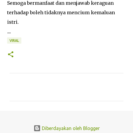
Semoga bermanfaat dan menjawab keraguan
terhadap boleh tidaknya mencium kemaluan
istri.
....
VIRAL
K
o
m
e
n
t
Diberdayakan oleh Blogger
a