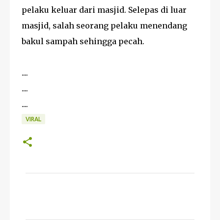
pelaku keluar dari masjid. Selepas di luar
masjid, salah seorang pelaku menendang
bakul sampah sehingga pecah.
....
....
....
VIRAL
K
o
m