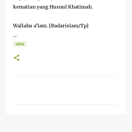
kematian yang Husnul Khatimah.
Wallahu a’lam. [Radarislam/Tp]
....
VIRAL
K
o
m
e
n
t