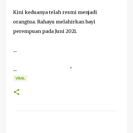
Kini keduanya telah resmi menjadi
orangtua. Rahayu melahirkan bayi
perempuan pada Juni 2021.
....
....
VIRAL
K
o