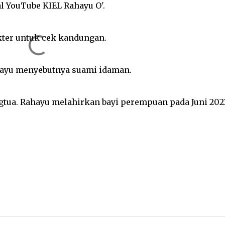
l YouTube KIEL Rahayu O'.
okter untuk cek kandungan.
ahayu menyebutnya suami idaman.
gtua. Rahayu melahirkan bayi perempuan pada Juni 2021