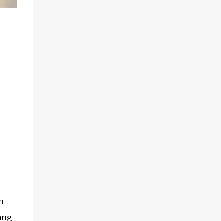
n
ang