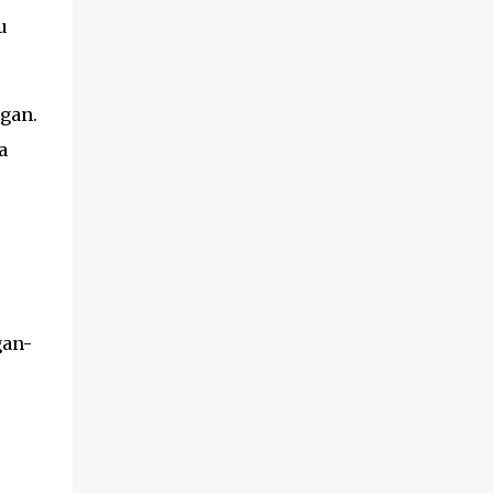
u
ngan.
a
gan-