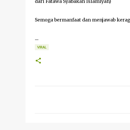
dari Fatawa Syabakah Islamiyah)
Semoga bermanfaat dan menjawab keragu
....
VIRAL
K
o
m
e
n