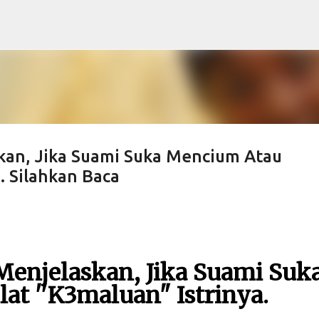
Langsung ke konten utama
kan, Jika Suami Suka Mencium Atau
. Silahkan Baca
Menjelaskan, Jika Suami Suk
t ''K3maluan" Istrinya.