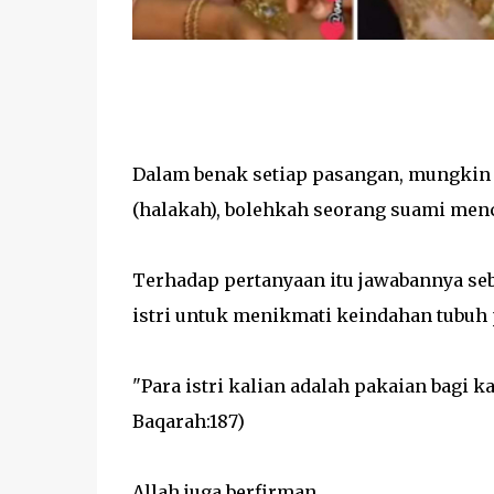
Dalam benak setiap pasangan, mungkin s
(halakah), bolehkah seorang suami mencu
Terhadap pertanyaan itu jawabannya se
istri untuk menikmati keindahan tubuh 
"Para istri kalian adalah pakaian bagi kal
Baqarah:187)
Allah juga berfirman,