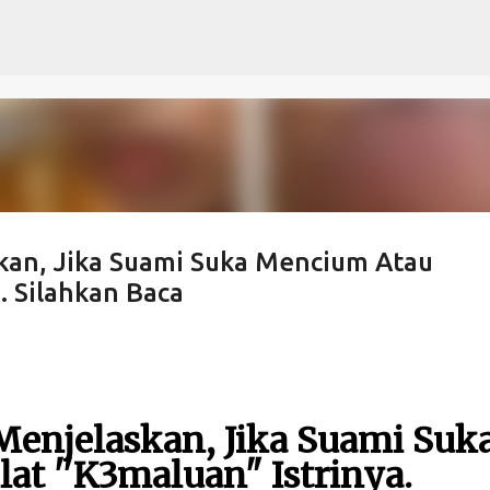
Langsung ke konten utama
kan, Jika Suami Suka Mencium Atau
. Silahkan Baca
Menjelaskan, Jika Suami Suk
t ''K3maluan" Istrinya.