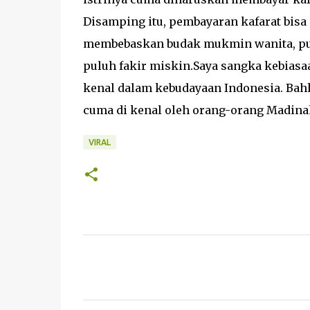
Disamping itu, pembayaran kafarat bisa
membebaskan budak mukmin wanita, puas
puluh fakir miskin.Saya sangka kebiasaan
kenal dalam kebudayaan Indonesia. Bahk
cuma di kenal oleh orang-orang Madinah (
VIRAL
K
o
m