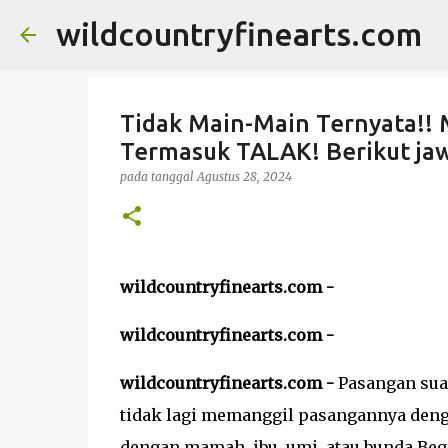
wildcountryfinearts.com
Tidak Main-Main Ternyata!
Termasuk TALAK! Berikut ja
pada tanggal
Agustus 28, 2024
wildcountryfinearts.com -
wildcountryfinearts.com -
wildcountryfinearts.com -
Pasangan suam
tidak lagi memanggil pasangannya den
dengan mamah, ibu, umi, atau bunda.Beg