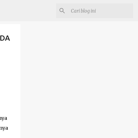
NDA
nya
nya