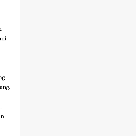
n
ami
ng
ung.
.
an