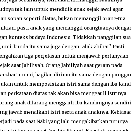
udnya tak lain untuk mendidik anak sejak awal agar
n sopan seperti diatas, bukan memanggil orang-tua
emikian, pasti anak yang memanggil orangtuanya denga
ngan konteks budaya Indonesia. Tidakkah panggilan su
 umi, bunda itu sama juga dengan talak zhihar? Pasti
tengahkan tiga penjelasan untuk menjawab pertanyaan
sejak saat Jahiliyah. Orang Jahiliyah saat geram pada
a ka zhari ummi, bagiku, dirimu itu sama dengan punggu
itujukan untuk memposisikan istri sama dengan ibu kand
an perkataan diatas tak akan bisa menggauli istrinya
eorang anak dilarang menggauli ibu kandungnya sendiri
gung jawab menafkahi istri serta anak-anaknya. Kebiasa
erjadi pada saat Nabi yang lalu mengakibatkan turunya
tu istri teman dekat Aus bin Shamit, Khaulah, mengadu