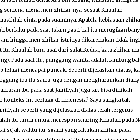
ng semena-mena men-zhihar-nya, sesaat Khaulah
masihlah cinta pada suaminya. Apabila kebiasaan zhiha
ah berlaku pada saat Islam pasti hal itu merugikan ban
ram hingga men-zhihar istrinya dikarenakan tidak ingi
t itu Khaulah baru usai dari salat.Kedua, kata zhihar ma
ng). Pada saat itu, punggung wanita adalah lambang ba
o lelaki mencapai puncak. Seperti dijelaskan diatas, ka
unggung ibu itu sama juga dengan mengharamkan diany
lantaran ibu pada saat Jahiliyah juga tak bisa dinikah
h konteks ini berlaku di Indonesia? Saya sangka tak
ahiliyah seperti yang dijelaskan diatas telah tergerus
alah itu turun untuk merespon sharing Khaulah pada N
i sejak waktu itu, suami yang lakukan zhihar pada
at. Tetapi men-zhihar istri itu termasuk juga dosa bes