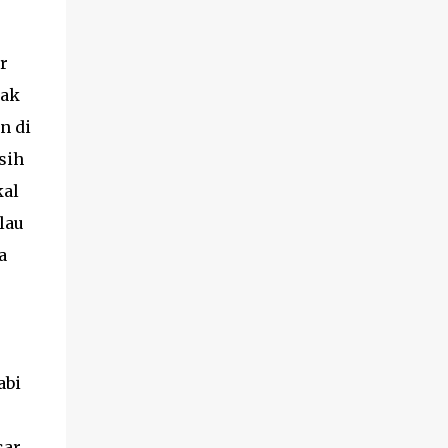
r
yak
n di
sih
kal
lau
a
abi
ar.