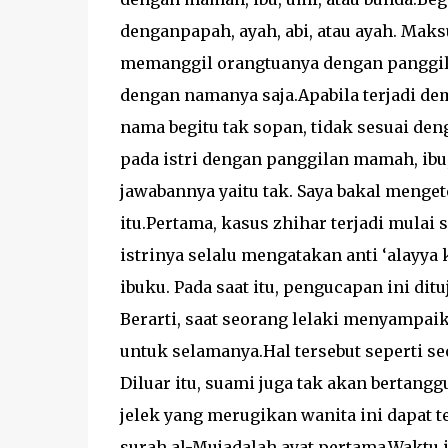
denganpapah, ayah, abi, atau ayah. Maks
memanggil orangtuanya dengan panggila
dengan namanya saja.Apabila terjadi d
nama begitu tak sopan, tidak sesuai de
pada istri dengan panggilan mamah, ibu,
jawabannya yaitu tak. Saya bakal menge
itu.Pertama, kasus zhihar terjadi mulai 
istrinya selalu mengatakan anti ‘alayy
ibuku. Pada saat itu, pengucapan ini d
Berarti, saat seorang lelaki menyampaik
untuk selamanya.Hal tersebut seperti s
Diluar itu, suami juga tak akan bertang
jelek yang merugikan wanita ini dapat t
surah al-Mujadalah ayat pertama.Waktu i