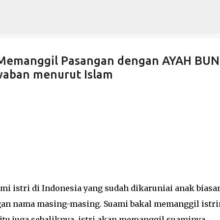
Langsung ke konten utama
! Memanggil Pasangan dengan AYAH BU
waban menurut Islam
i istri di Indonesia yang sudah dikaruniai anak biasa
gan nama masing-masing. Suami bakal memanggil istri
itu juga sebaliknya, istri akan memanggil suaminya