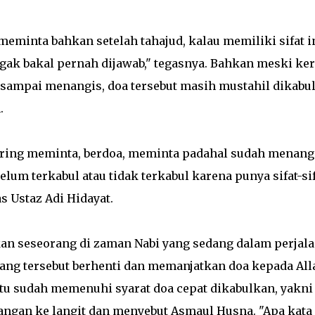
inta bahkan setelah tahajud, kalau memiliki sifat in
gak bakal pernah dijawab," tegasnya. Bahkan meski ke
 sampai menangis, doa tersebut masih mustahil dikabu
h.
 sering meminta, berdoa, meminta padahal sudah menang
elum terkabul atau tidak terkabul karena punya sifat-si
s Ustaz Adi Hidayat.
an seseorang di zaman Nabi yang sedang dalam perjal
 orang tersebut berhenti dan memanjatkan doa kepada All
itu sudah memenuhi syarat doa cepat dikabulkan, yakni
angan ke langit dan menyebut Asmaul Husna. "Apa kata