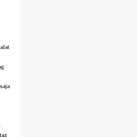
alat
ng
saja
s
taz