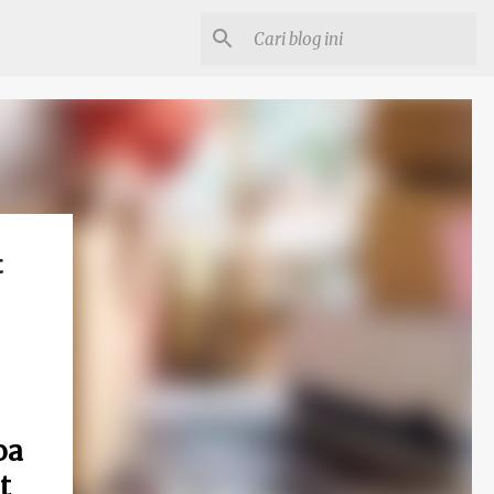
t
oa
t