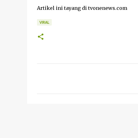
Artikel ini tayang di tvonenews.com
VIRAL
K
o
m
e
n
t
a
r