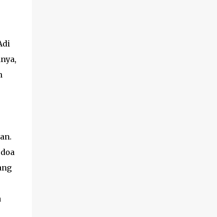
Adi
nya,
n
kan.
rdoa
ang
a