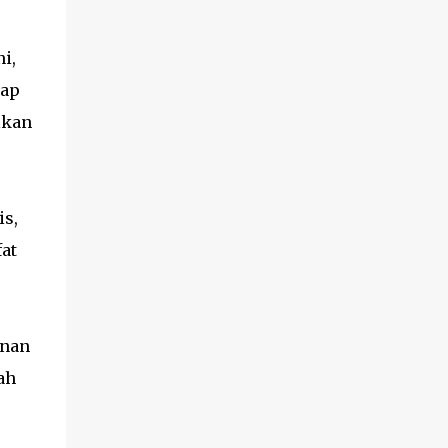
i,
rap
lkan
is,
fat
anan
ah