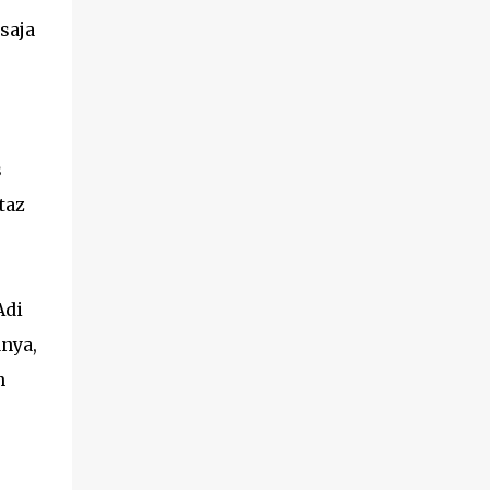
saja
s
taz
Adi
nya,
n