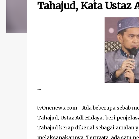
Tahajud, Kata Ustaz 
....
tvOnenews.com - Ada beberapa sebab me
Tahajud, Ustaz Adi Hidayat beri penjela
Tahajud kerap dikenal sebagai amalan 
melaksanakannya. Ternyata, ada satu pe