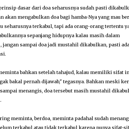
prinsip dasar dari doa seharusnya sudah pasti dikabul
ikan akan mengabulkan doa bagi hamba-Nya yang mau be
tu seharusnya terkabul, tapi ada orang-orang tertentu y
gabulkannya sepanjang hidupnya kalau masih dalam
u, jangan sampai doa jadi mustahil dikabulkan, pasti ad
si.
inta bahkan setelah tahajud, kalau memiliki sifat in
gak bakal pernah dijawab," tegasnya. Bahkan meski ke
 sampai menangis, doa tersebut masih mustahil dikabu
.
 sering meminta, berdoa, meminta padahal sudah menang
elum terkabul atau tidak terkabul karena punya sifat-si