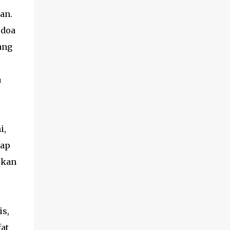
kan.
rdoa
ang
a
i,
rap
lkan
is,
fat