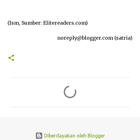
(Ism, Sumber: Elitereaders.com)
noreply@blogger.com (satria)
K
o
m
e
n
t
Diberdayakan oleh Blogger