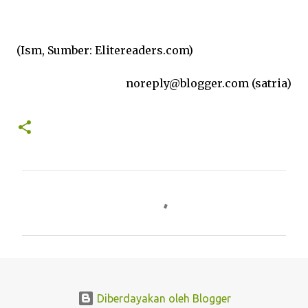
(Ism, Sumber: Elitereaders.com)
noreply@blogger.com (satria)
K
o
m
e
n
t
Diberdayakan oleh Blogger