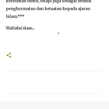
kesehatan tubuh, tetapi juga sebagai bentuk
penghormatan dan ketaatan kepada ajaran
Islam.***
Wallahu'alam...
K
o
m
e
n