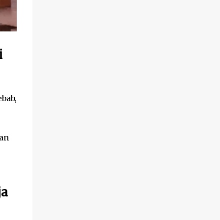
i
bab,
gan
ja