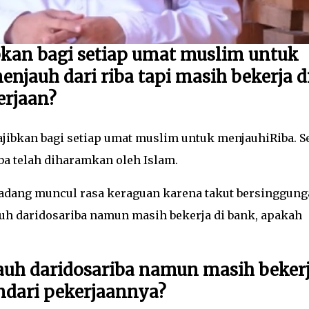
bkan bagi setiap umat muslim untuk
enjauh dari riba tapi masih bekerja d
erjaan?
ibkan bagi setiap umat muslim untuk menjauhiRiba. Se
ba telah diharamkan oleh Islam.
kadang muncul rasa keraguan karena takut bersinggun
auh daridosariba namun masih bekerja di bank, apakah
jauh daridosariba namun masih beker
gndari pekerjaannya?