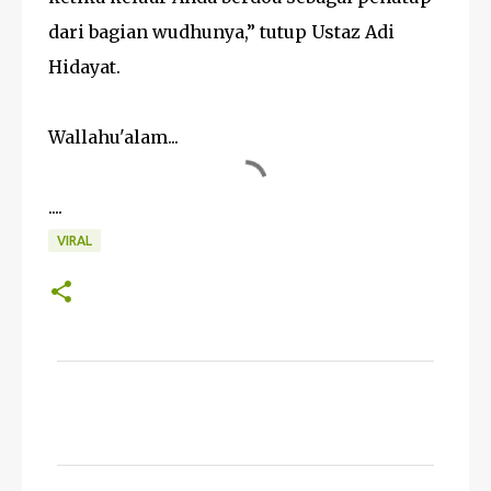
dari bagian wudhunya,” tutup Ustaz Adi
Hidayat.
Wallahu'alam...
....
VIRAL
K
o
m
e