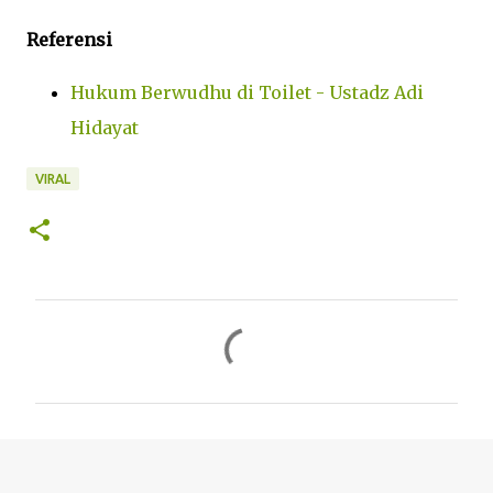
Referensi
Hukum Berwudhu di Toilet - Ustadz Adi
Hidayat
VIRAL
K
o
m
e
n
t