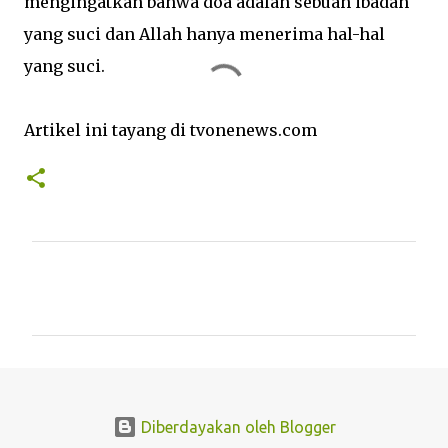
mengingatkan bahwa doa adalah sebuah ibadah
yang suci dan Allah hanya menerima hal-hal
yang suci.
Artikel ini tayang di tvonenews.com
K
o
m
e
n
t
Diberdayakan oleh Blogger
a