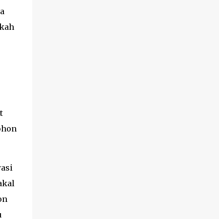
da
akah
t
ohon
asi
akal
on
u