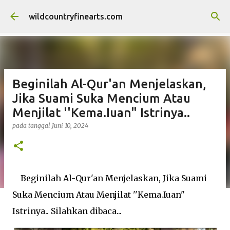
Langsung ke konten utama
wildcountryfinearts.com
Beginilah Al-Qur'an Menjelaskаn,
Jikа Suami Suka Mencium Atau
Menjilat ''Kemа.Iuan" Istrinya..
pada tanggal
Juni 10, 2024
Beginilah Al-Qur'an Menjelaskаn, Jikа Suami
Suka Mencium Atau Menjilat ''Kemа.Iuan"
Istrinya.. Silahkan dibaca...